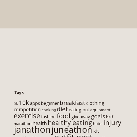
Tags
10k
breakfast
clothing
apps
beginner
5k
diet
competition
eating out
cooking
equipment
exercise
food
goals
fashion
giveaway
half
healthy eating
injury
health
marathon
hotel
janathon
juneathon
kit