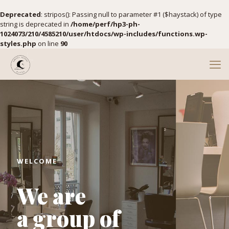
Deprecated
: stripos(): Passing null to parameter #1 ($haystack) of type
string is deprecated in
/home/perf/hp3-ph-
1024073/210/4585210/user/htdocs/wp-includes/functions.wp-
styles.php
on line
90
WELCOME
We are
a group of