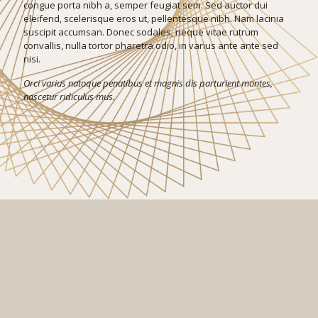
congue porta nibh a, semper feugiat sem. Sed auctor dui
eleifend, scelerisque eros ut, pellentesque nibh. Nam lacinia
suscipit accumsan. Donec sodales, neque vitae rutrum
convallis, nulla tortor pharetra odio, in varius ante ante sed
nisi.
Orci varius natoque penatibus et magnis dis parturient montes,
nascetur ridiculus mus.